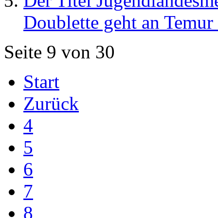
Der Titel Jugendlandesm
Doublette geht an Temur
Seite 9 von 30
Start
Zurück
4
5
6
7
8