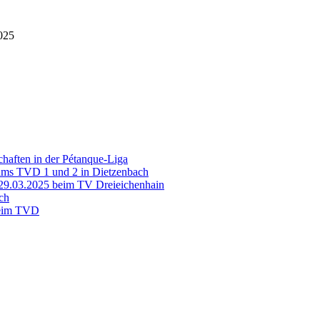
2025
haften in der Pétanque-Liga
eams TVD 1 und 2 in Dietzenbach
29.03.2025 beim TV Dreieichenhain
ch
beim TVD