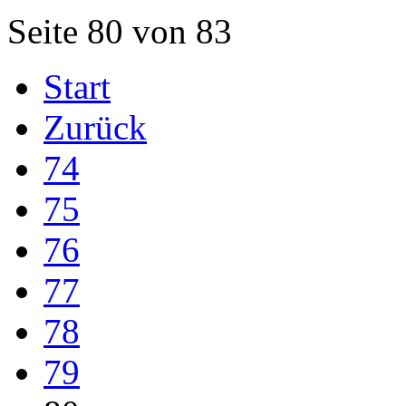
Seite 80 von 83
Start
Zurück
74
75
76
77
78
79