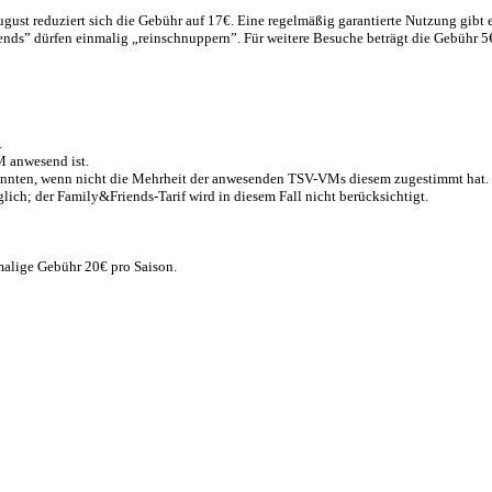
gust reduziert sich die Gebühr auf 17€. Eine regelmäßig garantierte Nutzung gibt e
ds” dürfen einmalig „reinschnuppern”. Für weitere Besuche beträgt die Gebühr 5€
.
M anwesend ist.
nnten, wenn nicht die Mehrheit der anwesenden TSV-VMs diesem zugestimmt hat. F
lich; der Family&Friends-Tarif wird in diesem Fall nicht berücksichtigt.
nmalige Gebühr 20€ pro Saison.