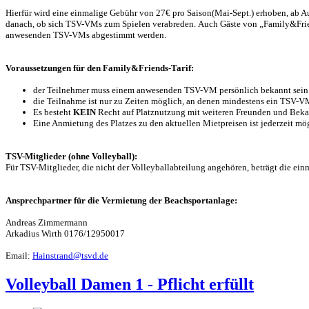
Hierfür wird eine einmalige Gebühr von 27
€ pro Saison(Mai-Sept.) erhoben, ab Au
danach, ob sich TSV-VMs zum Spielen verabreden. Auch Gäste von „Family&Frien
anwesenden TSV-VMs abgestimmt werden.
Voraussetzungen für den Family&Friends-Tarif:
der Teilnehmer muss einem anwesenden TSV-VM persönlich bekannt sein
die Teilnahme ist nur zu Zeiten möglich, an denen mindestens ein TSV-V
Es besteht
KEIN
Recht auf Platznutzung mit weiteren Freunden und Beka
Eine Anmietung des Platzes zu den aktuellen Mietpreisen ist jederzeit mög
TSV-Mitglieder (ohne Volleyball):
Für TSV-Mitglieder, die nicht der Volleyballabteilung angehören, beträgt die ei
Ansprechpartner für die Vermietung der Beachsportanlage:
Andreas Zimmermann
Arkadius Wirth 0176/12950017
Email:
Hainstrand@tsvd.de
Volleyball Damen 1 - Pflicht erfüllt