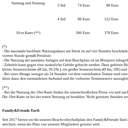
Samstag und Sonntag
3 Std.
74
Euro
98
Euro
4 Std.
86
Euro
122
Euro
10-er Karte (**)
306
Euro
378
Euro
(*)
- Die maximale buchbare Nutzungsdauer am Stück ist auf vier Stunden beschränk
vierten Stunde gemäß Preisliste.
- Die Nutzung der sanitären Anlagen auf dem Beachplatz ist im Mietpreis inbegrif
- Zubehör kann gegen eine zusätzliche Gebühr gebucht werden. Dazu gehören Bierz
kleine Sonnenschirme (Ø 2m, 5€/2St.), ein großer Sonnenschirm (Ø 4m, 10€) und 
- Bei einer Absage weniger als 24 Stunden vor dem vereinbarten Termin wird eine
dient dazu, den entstandenen Aufwand und die verlorene Terminreserve auszugle
(**)
- Bei der Nutzung der 10er-Karte finden die unterschiedlichen Preise vor und na
Die 10er-Karte ist bei der ersten Nutzung zu bezahlen. Nicht genutzte Stunden wer
Family&Friends-Tarif:
Seit 2017 bieten wir für unseren Beachvolleyballplatz den Family&Friends-Tarif
möchten, wenn der Platz von unseren Mitgliedern genutzt wird.