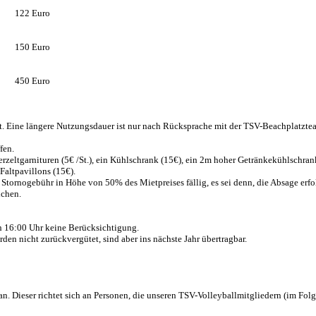
122
Euro
150
Euro
450
Euro
t.
Eine längere Nutzungsdauer ist nur nach Rücksprache mit der TSV-Beachplatzteam
fen.
eltgarnituren (5€ /St.), ein Kühlschrank (15€), ein 2m hoher Getränkekühlschrank (
Faltpavillons (15€).
 Stornogebühr in Höhe von 50% des Mietpreises fällig, es sei denn, die Absage er
ichen.
ch 16:00 Uhr keine Berücksichtigung.
den nicht zurückvergütet, sind aber ins nächste Jahr übertragbar.
 an. Dieser richtet sich an Personen, die unseren TSV-Volleyballmitgliedern (im 