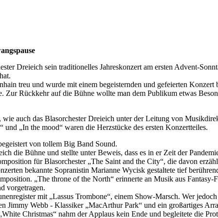
wangspause
ster Dreieich sein traditionelles Jahreskonzert am ersten Advent-Sonn
hat.
hain treu und wurde mit einem begeisternden und gefeierten Konzert 
e. Zur Rückkehr auf die Bühne wollte man dem Publikum etwas Besond
, wie auch das Blasorchester Dreieich unter der Leitung von Musikdire
“ und „In the mood“ waren die Herzstücke des ersten Konzertteiles.
begeistert von tollem Big Band Sound.
ieich die Bühne und stellte unter Beweis, dass es in er Zeit der Pandem
mposition für Blasorchester „The Saint and the City“, die davon erzähl
zerten bekannte Sopranistin Marianne Wycisk gestaltete tief berühren
mposition. „The throne of the North“ erinnerte an Musik aus Fantasy
d vorgetragen.
nenregister mit „Lassus Trombone“, einem Show-Marsch. Wer jedoch da
 den Jimmy Webb - Klassiker „MacArthur Park“ und ein großartiges A
k „White Christmas“ nahm der Applaus kein Ende und begleitete die Pr