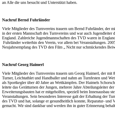
an Alle die uns besucht und Unterstützt haben.
Nachruf Bernd Fuhrländer
Viele Mitglieder des Turnvereins trauern um Bernd Fuhrländer, der mit
in der ersten Mannschaft des Turnvereins und war auch Jugendleiter de
England. Zahlreiche Jugendmannschaften des TVD waren in England u
Fuhrländer weiterhin den Verein, vor allem bei Veranstaltungen. 200
Neujahrsempfang des TVD den Film „ Nicht nur schmückendes Beiwe
Nachruf Georg Haimerl
Viele Mitglieder des Turnvereins trauern um Georg Haimerl, der mi
Turner, Leichtathlet und Handballer und nahm an Turnfesten und Wettk
als Sportkegler über 40 Jahre an Wettkämpfen. Der Haimels Schorsch,
leitete das Gerätturnen der Jungen, mehrere Jahre Abteilungsleiter 
Erweiterungsbauten hat er mitgeholfen, speziell beim Innenausbau s
Veranstaltungen. Sein besonderes Interesse galt der Erhaltung der T
des TVD und hat, solange er gesundheitlich konnte, Reparatur- und V
gemacht. Wir sind dankbar und werden ihn in guter Erinnerung behal