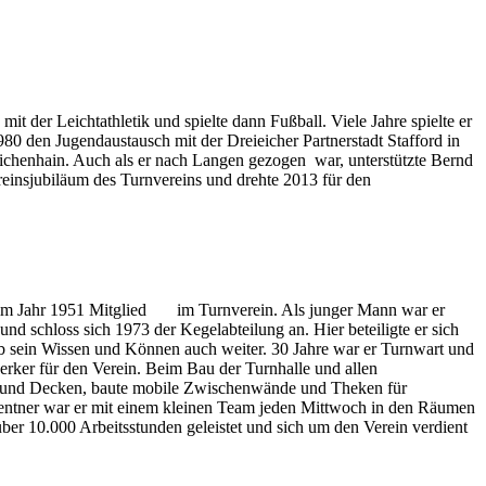
t der Leichtathletik und spielte dann Fußball. Viele Jahre spielte er
980 den Jugendaustausch mit der Dreieicher Partnerstadt Stafford in
chenhain. Auch als er nach Langen gezogen war, unterstützte Bernd
reinsjubiläum des Turnvereins und drehte 2013 für den
VD im Jahr 1951 Mitglied im Turnverein. Als junger Mann war er
d schloss sich 1973 der Kegelabteilung an. Hier beteiligte er sich
ab sein Wissen und Können auch weiter. 30 Jahre war er Turnwart und
erker für den Verein. Beim Bau der Turnhalle und allen
nde und Decken, baute mobile Zwischenwände und Theken für
s Rentner war er mit einem kleinen Team jeden Mittwoch in den Räumen
ber 10.000 Arbeitsstunden geleistet und sich um den Verein verdient