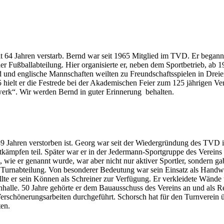
 64 Jahren verstarb. Bernd war seit 1965 Mitglied im TVD. Er begann mi
r Fußballabteilung. Hier organisierte er, neben dem Sportbetrieb, ab 1
nd englische Mannschaften weilten zu Freundschaftsspielen in Dreiei
5 hielt er die Festrede bei der Akademischen Feier zum 125 jährigen Ve
rk“. Wir werden Bernd in guter Erinnerung behalten.
t 89 Jahren verstorben ist. Georg war seit der Wiedergründung des T
ämpfen teil. Später war er in der Jedermann-Sportgruppe des Vereins un
 wie er genannt wurde, war aber nicht nur aktiver Sportler, sondern g
der Turnabteilung. Von besonderer Bedeutung war sein Einsatz als Handw
tellte er sein Können als Schreiner zur Verfügung. Er verkleidete Wä
urnhalle. 50 Jahre gehörte er dem Bauausschuss des Vereins an und al
erschönerungsarbeiten durchgeführt. Schorsch hat für den Turnverein ü
ten.