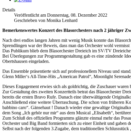
Details
Veröffentlicht am Donnerstag, 08. Dezember 2022
Geschrieben von Monika Lenhard
Bemerkenswertes Konzert des Blasorchesters nach 2 jähriger Z
Nach drei endlos langen Jahren mit wenig Musik konnte das Blasorche
Sprendlingen war der Beweis, dass man das Orchester wohl vermisst 
Das Publikum blieb dem Blasorchester Dreieich im SV/TV Dreieichen
Bei Überlegungen zur Programmgestaltung gab es eine zündende Ide
Obertshausen eingeladen.
Das Ensemble präsentierte sich auf professionellem Niveau und stand
Glenn Miller‘s All-Time-Hits „American Patrol“, Moonlight Serenade
Dieses Engagement erwies sich als goldrichtig, die Zuschauer waren 
Zur Gestaltung des zweiten Konzertteils betrat das Blasorchester Dre
bereits die ersten Bravo Rufe. Danach eine überwältigende Originalko
Anschließend eine weitere Überraschung. Die schon von früheren Kon
babbino caro“. Gänsehaut ! Danach wieder eine gewaltige Originalko
dem Song „Ich gehör nur mir“ aus dem Musical „Elisabeth“, berühren
Zum Schluß des offiziellen Programms glänzte einmal mehr das Posau
Orchester und Big Band formierten sich zu einer Einheit und gaben
Selbst nach der folgenden 3.Zugabe, dem traditionellen Schlussstüc