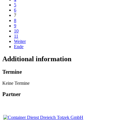
5
6
7
8
9
10
11
Weiter
Ende
Additional information
Termine
Keine Termine
Partner