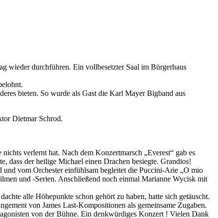
tag wieder durchführen. Ein vollbesetzter Saal im Bürgerhaus
belohnt.
eres bieten. So wurde als Gast die Karl Mayer Bigband aus
ktor Dietmar Schrod.
ie nichts verlernt hat. Nach dem Konzertmarsch „Everest“ gab es
te, dass der heilige Michael einen Drachen besiegte. Grandios!
d und vom Orchester einfühlsam begleitet die Puccini-Arie „O mio
-Filmen und -Serien. Anschließend noch einmal Marianne Wycisk mit
chte alle Höhepunkte schon gehört zu haben, hatte sich getäuscht.
rrangement von James Last-Kompositionen als gemeinsame Zugaben.
otagonisten von der Bühne. Ein denkwürdiges Konzert ! Vielen Dank