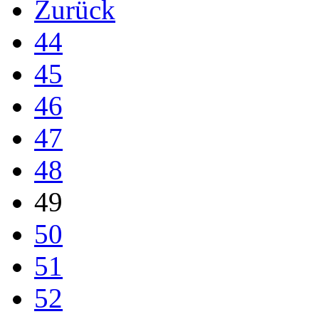
Zurück
44
45
46
47
48
49
50
51
52