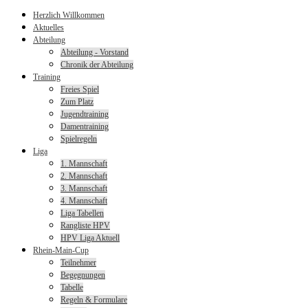
Herzlich Willkommen
Aktuelles
Abteilung
Abteilung - Vorstand
Chronik der Abteilung
Training
Freies Spiel
Zum Platz
Jugendtraining
Damentraining
Spielregeln
Liga
1. Mannschaft
2. Mannschaft
3. Mannschaft
4. Mannschaft
Liga Tabellen
Rangliste HPV
HPV Liga Aktuell
Rhein-Main-Cup
Teilnehmer
Begegnungen
Tabelle
Regeln & Formulare