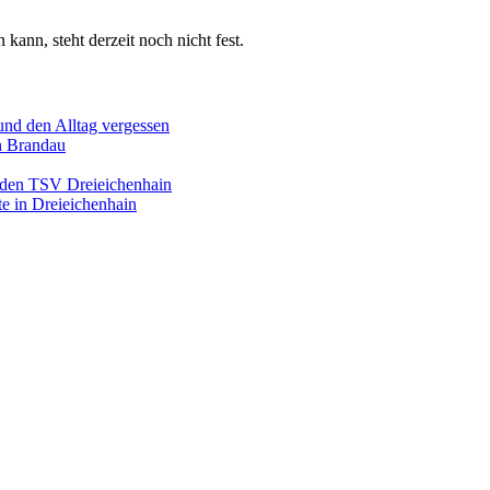
ann, steht derzeit noch nicht fest.
und den Alltag vergessen
n Brandau
 den TSV Dreieichenhain
te in Dreieichenhain