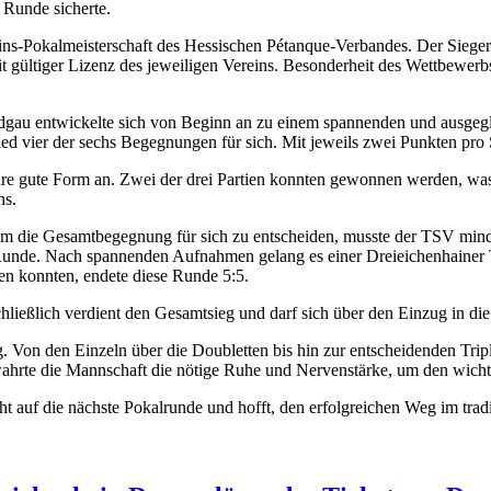
 Runde sicherte.
ins-Pokalmeisterschaft des Hessischen Pétanque-Verbandes. Der Sieger 
it gültiger Lizenz des jeweiligen Vereins. Besonderheit des Wettbewer
entwickelte sich von Beginn an zu einem spannenden und ausgegliche
ied vier der sechs Begegnungen für sich. Mit jeweils zwei Punkten pro 
re gute Form an. Zwei der drei Partien konnten gewonnen werden, was
hs.
 Um die Gesamtbegegnung für sich zu entscheiden, musste der TSV min
Runde. Nach spannenden Aufnahmen gelang es einer Dreieichenhainer Tri
nen konnten, endete diese Runde 5:5.
chließlich verdient den Gesamtsieg und darf sich über den Einzug in d
 Von den Einzeln über die Doubletten bis hin zur entscheidenden Tripl
ahrte die Mannschaft die nötige Ruhe und Nervenstärke, um den wicht
ht auf die nächste Pokalrunde und hofft, den erfolgreichen Weg im tra