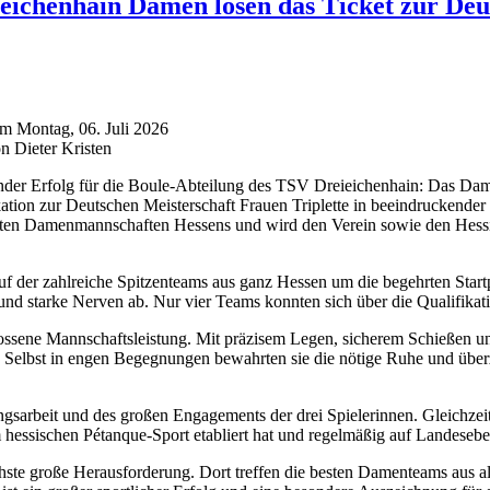
eichenhain Damen lösen das Ticket zur Deu
am Montag, 06. Juli 2026
n Dieter Kristen
nder Erfolg für die Boule-Abteilung des TSV Dreieichenhain: Das Da
kation zur Deutschen Meisterschaft Frauen Triplette in beeindruckender 
sten Damenmannschaften Hessens und wird den Verein sowie den Hessi
f der zahlreiche Spitzenteams aus ganz Hessen um die begehrten Start
nd starke Nerven ab. Nur vier Teams konnten sich über die Qualifikati
ssene Mannschaftsleistung. Mit präzisem Legen, sicherem Schießen u
. Selbst in engen Begegnungen bewahrten sie die nötige Ruhe und über
ingsarbeit und des großen Engagements der drei Spielerinnen. Gleichzeit
 hessischen Pétanque-Sport etabliert hat und regelmäßig auf Landeseben
chste große Herausforderung. Dort treffen die besten Damenteams aus