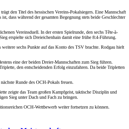
trägt den Titel des hessischen Vereins-Pokalsiegers. Eine Mannschaft
bs ist, dass während der gesamten Begegnung stets beide Geschlechter
nen Vereinsduell. In der ersten Spielrunde, den sechs Tête-à-
Sieg erspielte sich Dreieichenhain damit eine frühe 8:4-Führung.
 weitere sechs Punkte auf das Konto des TSV brachte. Rodgau hielt
destens eine der beiden Dreier-Mannschaften zum Sieg führen.
plette, den entscheidenden Erfolg einzufahren. Da beide Tripletten
ie nächste Runde des OCH-Pokals freuen.
ette zeigte das Team großen Kampfgeist, taktische Disziplin und
igen Sieg unter Dach und Fach zu bringen.
ditionsreichen OCH-Wettbewerb weiter fortsetzen zu können.