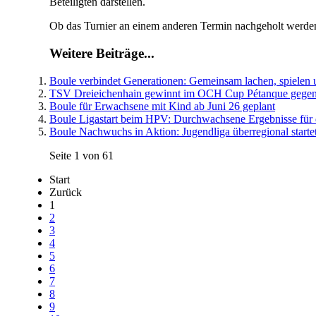
Beteiligten darstellen.
Ob das Turnier an einem anderen Termin nachgeholt werden k
Weitere Beiträge...
Boule verbindet Generationen: Gemeinsam lachen, spielen 
TSV Dreieichenhain gewinnt im OCH Cup Pétanque gege
Boule für Erwachsene mit Kind ab Juni 26 geplant
Boule Ligastart beim HPV: Durchwachsene Ergebnisse für
Boule Nachwuchs in Aktion: Jugendliga überregional starte
Seite 1 von 61
Start
Zurück
1
2
3
4
5
6
7
8
9