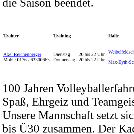
die Saison beendet.
Trainer
Training
Halle
Weibelfeldsc
Axel Reichenberger
Dienstag
20 bis 22 Uhr
Mobil: 0176 - 63300663
Donnerstag
20 bis 22 Uhr
Max-Eyth-Sch
100 Jahren Volleyballerfahru
Spaß, Ehrgeiz und Teamgeist
Unsere Mannschaft setzt sic
bis Ü30 zusammen. Der Kade